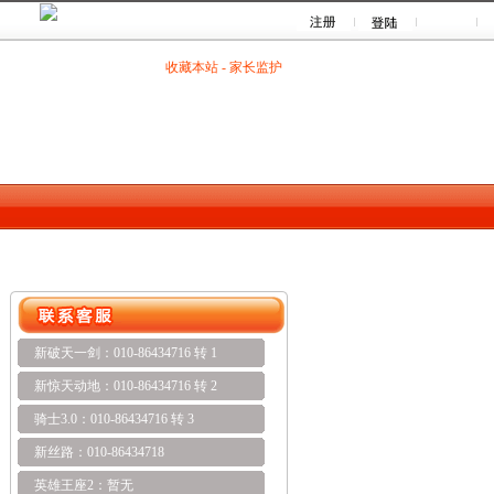
收藏本站
-
家长监护
新破天一剑：010-86434716 转 1
新惊天动地：010-86434716 转 2
骑士3.0：010-86434716 转 3
新丝路：010-86434718
英雄王座2：暂无