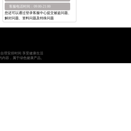
客服电话时间：09:00-21:00
您还可以通过登录客服中心提交被盗问题、
解封问题、资料问题及特殊问题
 （署）网出证（京）字第376号
 合理安排时间 享受健康生活
的内容，属于绿色健康产品。